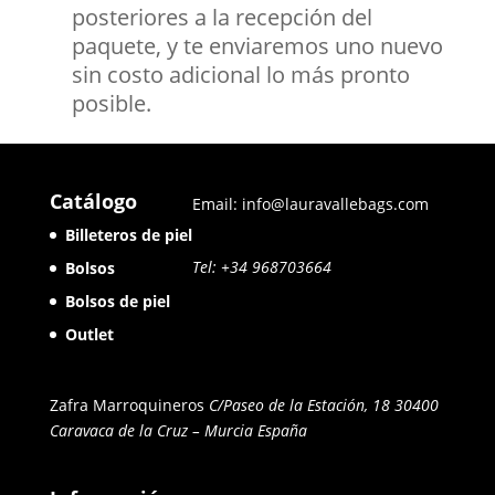
posteriores a la recepción del
paquete, y te enviaremos uno nuevo
sin costo adicional lo más pronto
posible.
Catálogo
Email: info@lauravallebags.com
Billeteros de piel
Tel: +34 968703664
Bolsos
Bolsos de piel
Outlet
Zafra Marroquineros
C/Paseo de la Estación, 18 30400
Caravaca de la Cruz – Murcia
España