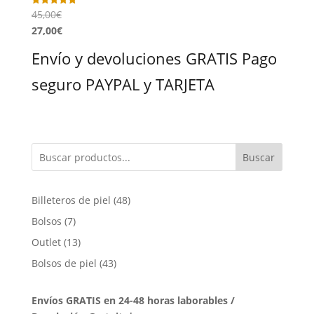
45,00
€
Valorado
con
27,00
€
5.00
de 5
Envío y devoluciones GRATIS Pago
seguro PAYPAL y TARJETA
Buscar
48
Billeteros de piel
48
productos
7
Bolsos
7
productos
13
Outlet
13
productos
43
Bolsos de piel
43
productos
Envíos GRATIS en 24-48 horas laborables /