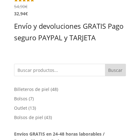
54,90
€
Valorado
con
32,94
€
5.00
de 5
Envío y devoluciones GRATIS Pago
seguro PAYPAL y TARJETA
Buscar
48
Billeteros de piel
48
productos
7
Bolsos
7
productos
13
Outlet
13
productos
43
Bolsos de piel
43
productos
Envíos GRATIS en 24-48 horas laborables /