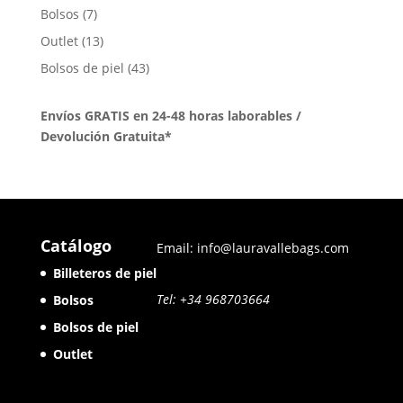
productos
7
Bolsos
7
productos
13
Outlet
13
productos
43
Bolsos de piel
43
productos
Envíos GRATIS en 24-48 horas laborables /
Devolución Gratuita*
Catálogo
Email: info@lauravallebags.com
Billeteros de piel
Tel: +34 968703664
Bolsos
Bolsos de piel
Outlet