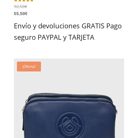
92,50
€
Valorado
con
55,50
€
5.00
de 5
Envío y devoluciones GRATIS Pago
seguro PAYPAL y TARJETA
¡Oferta!