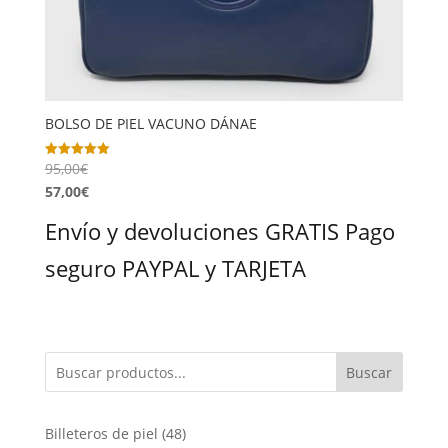
BOLSO DE PIEL VACUNO DÁNAE
95,00
€
Valorado
con
57,00
€
5.00
de 5
Envío y devoluciones GRATIS Pago
seguro PAYPAL y TARJETA
Buscar
48
Billeteros de piel
48