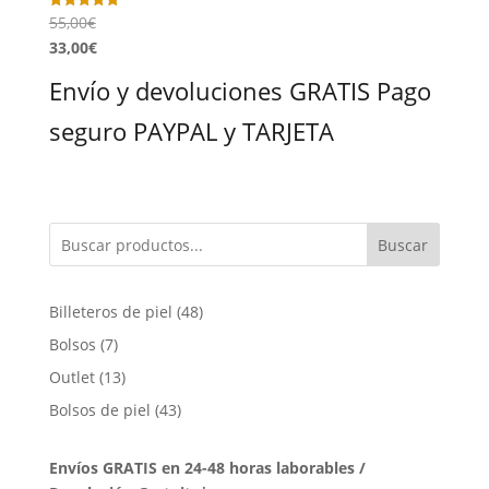
55,00
€
Valorado
con
33,00
€
5.00
de 5
Envío y devoluciones GRATIS Pago
seguro PAYPAL y TARJETA
Buscar
48
Billeteros de piel
48
productos
7
Bolsos
7
productos
13
Outlet
13
productos
43
Bolsos de piel
43
productos
Envíos GRATIS en 24-48 horas laborables /