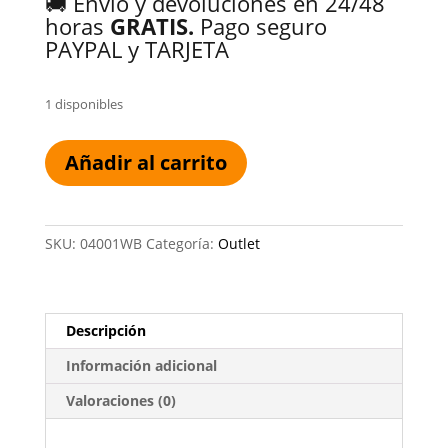
🚚 Envío y devoluciones en 24/48
horas
GRATIS.
Pago seguro
PAYPAL y TARJETA
1 disponibles
NEW
Añadir al carrito
BOLSO
ARMADO
CUADROS
cantidad
SKU:
04001WB
Categoría:
Outlet
Descripción
Información adicional
Valoraciones (0)