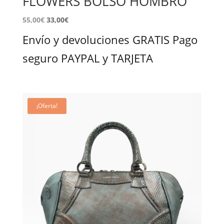
FLOWERS BOLSO HOMBRO
El
El
55,00
€
33,00
€
precio
precio
Envío y devoluciones GRATIS Pago
original
actual
era:
es:
seguro PAYPAL y TARJETA
145,00€.
55,00€.
¡Oferta!