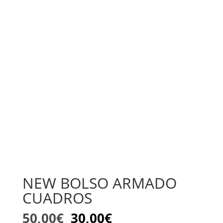
NEW BOLSO ARMADO
CUADROS
El
El
50,00
€
30,00
€