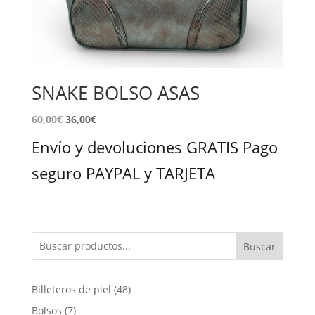
SNAKE BOLSO ASAS
El
El
60,00
€
36,00
€
precio
precio
Envío y devoluciones GRATIS Pago
original
actual
era:
es:
seguro PAYPAL y TARJETA
140,00€.
60,00€.
Buscar
48
Billeteros de piel
48
productos
7
Bolsos
7