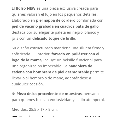
precio
precio
original
actual
El
Bolso NEW
es una pieza exclusiva creada para
era:
es:
quienes valoran el lujo en los pequeños detalles.
120,00€.
50,00€.
Elaborado en
piel nappa de cordero
combinada con
piel de vacuno grabada en cuadros pata de gallo
,
destaca por su elegante paleta en negro, blanco y
gris con un
delicado toque de brillo
.
Su diseño estructurado mantiene una silueta firme y
sofisticada. El interior,
forrado en poliéster con el
logo de la marca
, incluye un bolsillo funcional para
una organización impecable. La
bandolera de
cadena con hombrera de piel desmontable
permite
llevarlo al hombro o de mano, adaptándose a
cualquier ocasión.
💎
Pieza única procedente de muestras
, pensada
para quienes buscan exclusividad y estilo atemporal.
Medidas: 25.5 x 17 x 8 cm.