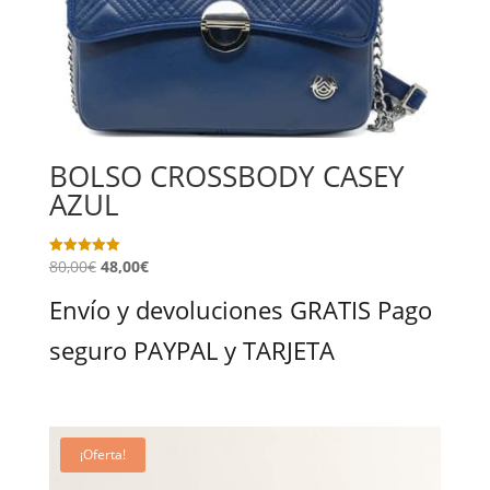
BOLSO CROSSBODY CASEY
AZUL
80,00
€
48,00
€
Valorado
con
5.00
Envío y devoluciones GRATIS Pago
de 5
seguro PAYPAL y TARJETA
¡Oferta!