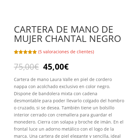
CARTERA DE MANO DE
MUJER CHANTAL NEGRO
(
5
valoraciones de clientes)
Valorado
5
con
5.00
de
75,00
€
45,00
€
5 en base
a
valoracione
Cartera de mano Laura Valle en piel de cordero
s de
clientes
nappa con acolchado exclusivo en color negro.
Dispone de bandolera mixta con cadena
desmontable para poder llevarlo colgado del hombro
o cruzado, si se desea. También tiene un bolsillo
interior cerrado con cremallera para guardar el
monedero. Cierra con solapa y broche de imán. En el
frontal luce un adorno metálico con el logo de la
marca. Una cartera de piel elegante y sencilla, ideal