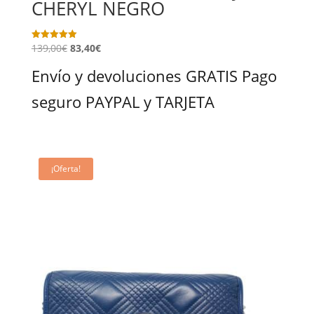
CHERYL NEGRO
139,00
€
83,40
€
Valorado
con
5.00
Envío y devoluciones GRATIS Pago
de 5
seguro PAYPAL y TARJETA
¡Oferta!