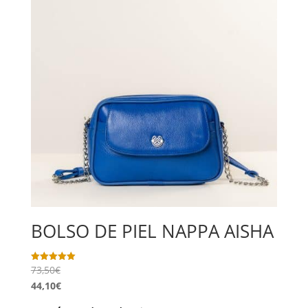
BOLSO DE PIEL NAPPA AISHA
73,50
€
Valorado
con
44,10
€
5.00
de 5