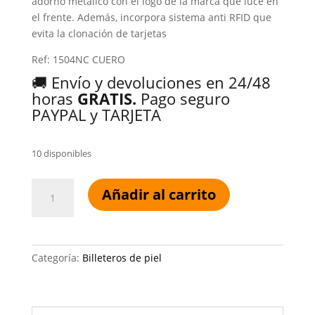
adorno metálico con el logo de la marca que luce en
el frente. Además, incorpora sistema anti RFID que
evita la clonación de tarjetas
Ref: 1504NC CUERO
🚚 Envío y devoluciones en 24/48
horas
GRATIS.
Pago seguro
PAYPAL y TARJETA
10 disponibles
MONEDERO
Añadir al carrito
PEQUEÑO
DE
MUJER
ACALIA
Categoría:
Billeteros de piel
CUERO
cantidad