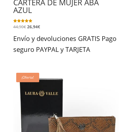
CARTERA DE MUJER ABA
AZUL
44,90
€
26,94
€
Valorado
con
5.00
Envío y devoluciones GRATIS Pago
de 5
seguro PAYPAL y TARJETA
¡Oferta!