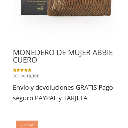
MONEDERO DE MUJER ABBIE
CUERO
30,50
€
18,30
€
Valorado
con
5.00
Envío y devoluciones GRATIS Pago
de 5
seguro PAYPAL y TARJETA
¡Oferta!