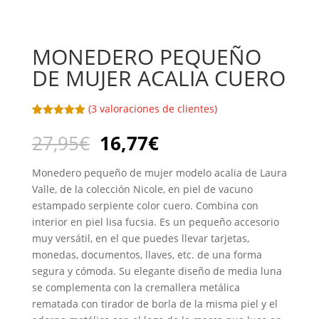
MONEDERO PEQUEÑO
DE MUJER ACALIA CUERO
(
3
valoraciones de clientes)
Valorado
3
con
5.00
de
27,95
€
16,77
€
5 en base
a
valoracione
Monedero pequeño de mujer modelo acalia de Laura
s de
clientes
Valle, de la colección Nicole, en piel de vacuno
estampado serpiente color cuero. Combina con
interior en piel lisa fucsia. Es un pequeño accesorio
muy versátil, en el que puedes llevar tarjetas,
monedas, documentos, llaves, etc. de una forma
segura y cómoda. Su elegante diseño de media luna
se complementa con la cremallera metálica
rematada con tirador de borla de la misma piel y el