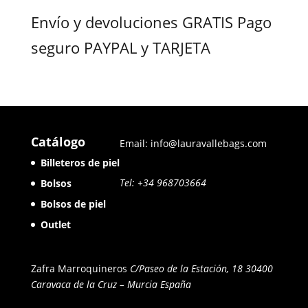
con
5.00
Envío y devoluciones GRATIS Pago
de 5
seguro PAYPAL y TARJETA
Catálogo
Email: info@lauravallebags.com
Billeteros de piel
Tel: +34 968703664
Bolsos
Bolsos de piel
Outlet
Zafra Marroquineros
C/Paseo de la Estación, 18 30400
Caravaca de la Cruz – Murcia
España